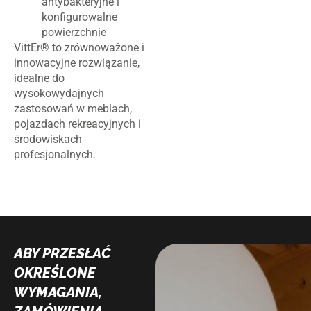
antybakteryjne i
konfigurowalne
powierzchnie
VittEr® to zrównoważone i
innowacyjne rozwiązanie,
idealne do
wysokowydajnych
zastosowań w meblach,
pojazdach rekreacyjnych i
środowiskach
profesjonalnych.
ABY PRZESŁAĆ
OKREŚLONE
WYMAGANIA,