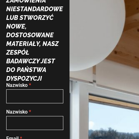
ZAMÓWIENIA
NIESTANDARDOWE
LUB STWORZYĆ
NOWE,
DOSTOSOWANE
MATERIAŁY, NASZ
ZESPÓŁ
BADAWCZY JEST
DO PAŃSTWA
DYSPOZYCJI
Nazwisko
*
Formularz
kontaktowy
Nazwisko
*
Email
*