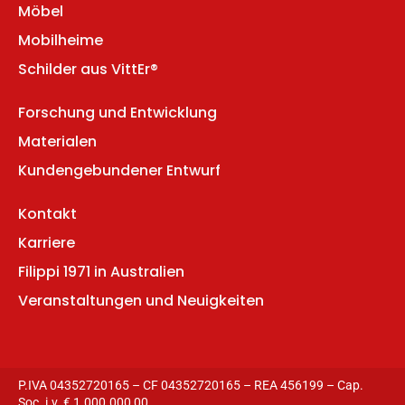
Möbel
Mobilheime
Schilder aus VittEr®
Forschung und Entwicklung
Materialen
Kundengebundener Entwurf
Kontakt
Karriere
Filippi 1971 in Australien
Veranstaltungen und Neuigkeiten
P.IVA 04352720165 – CF 04352720165 – REA 456199 – Cap.
Soc. i.v. € 1.000.000,00