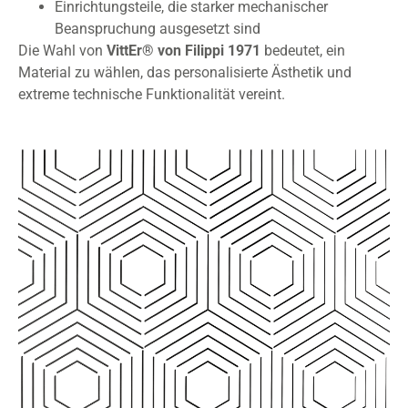
Einrichtungsteile, die starker mechanischer
Beanspruchung ausgesetzt sind
Die Wahl von
VittEr® von Filippi 1971
bedeutet, ein
Material zu wählen, das personalisierte Ästhetik und
extreme technische Funktionalität vereint.