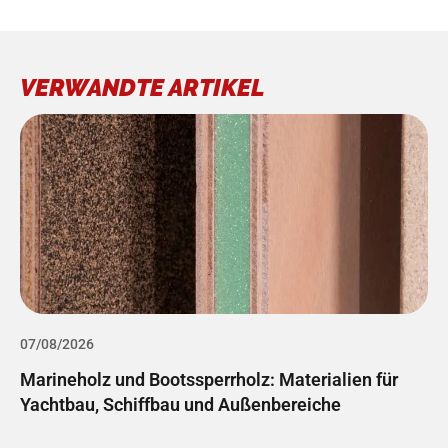
VERWANDTE ARTIKEL
07/08/2026
0
Marineholz und Bootssperrholz: Materialien für
L
Yachtbau, Schiffbau und Außenbereiche
K