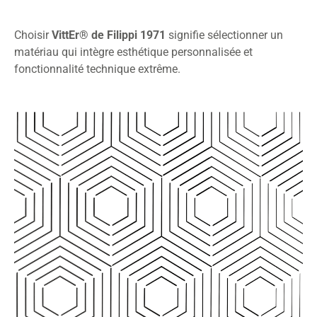
Choisir
VittEr® de Filippi 1971
signifie sélectionner un
matériau qui intègre esthétique personnalisée et
fonctionnalité technique extrême.