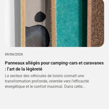
09/06/2026
0
Panneaux allégés pour camping-cars et caravanes
P
: l’art de la légèreté
e
Le secteur des véhicules de loisirs connaît une
L
transformation profonde, orientée vers l’efficacité
s
énergétique et le confort maximal. Dans cette...
d