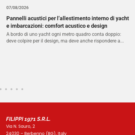
07/08/2026
0
Pannelli acustici per l’allestimento interno di yacht
L
e imbarcazioni: comfort acustico e design
m
c
A bordo di uno yacht ogni metro quadro conta doppio:
deve colpire per il design, ma deve anche rispondere a...
N
a
d
FILIPPI 1971 S.R.L.
Via N. Sauro, 2
24030 – Berbenno (BG), Italy