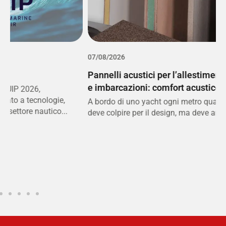
07/08/2026
0
Pannelli acustici per l’allestimento interno di yacht
L
e imbarcazioni: comfort acustico e design
m
c
A bordo di uno yacht ogni metro quadro conta doppio:
deve colpire per il design, ma deve anche rispondere a...
N
a
d