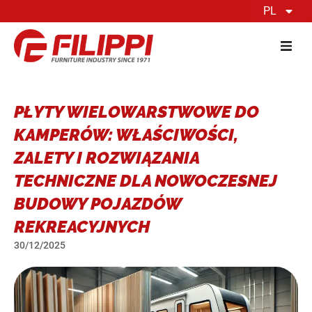
PL
PŁYTY WIELOWARSTWOWE DO
KAMPERÓW: WŁAŚCIWOŚCI,
ZALETY I ROZWIĄZANIA
TECHNICZNE DLA NOWOCZESNEJ
BUDOWY POJAZDÓW
REKREACYJNYCH
30/12/2025