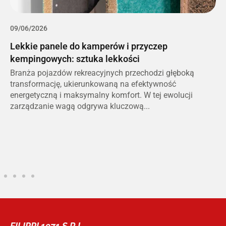
09/06/2026
0
Lekkie panele do kamperów i przyczep
S
kempingowych: sztuka lekkości
p
me
Branża pojazdów rekreacyjnych przechodzi głęboką
S
e
transformację, ukierunkowaną na efektywność
n
energetyczną i maksymalny komfort. W tej ewolucji
n
zarządzanie wagą odgrywa kluczową...
r
FILIPPI 1971 S.R.L.